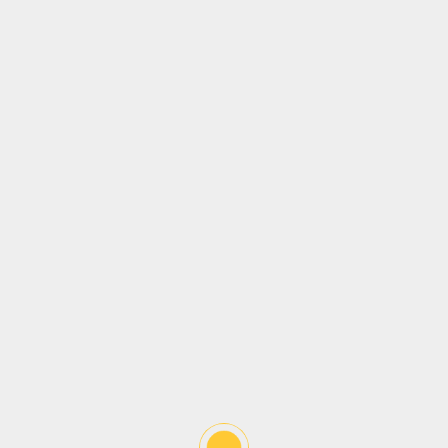
10:26 AM
3
Vox Internetowego Casino
zabawy, premia, logowanie i
płatności
10:26 AM
4
SEARCH
SEARCH